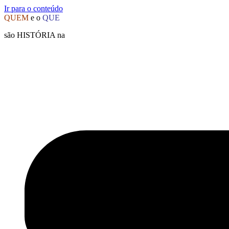
Ir para o conteúdo
QUEM
e o
QUE
são HISTÓRIA na