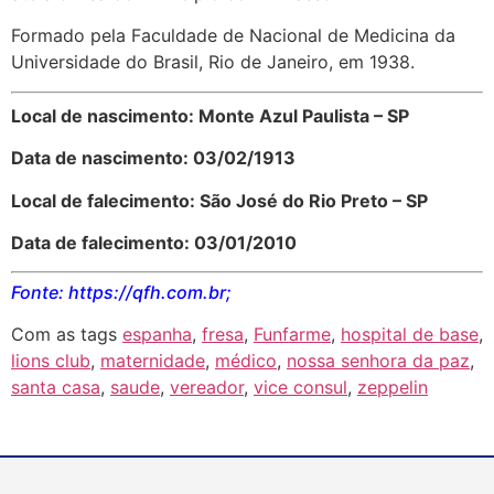
Formado pela Faculdade de Nacional de Medicina da
Universidade do Brasil, Rio de Janeiro, em 1938.
Local de nascimento: Monte Azul Paulista – SP
Data de nascimento: 03/02/1913
Local de falecimento: São José do Rio Preto – SP
Data de falecimento: 03/01/2010
Fonte: https://qfh.com.br;
Com as tags
espanha
,
fresa
,
Funfarme
,
hospital de base
,
lions club
,
maternidade
,
médico
,
nossa senhora da paz
,
santa casa
,
saude
,
vereador
,
vice consul
,
zeppelin