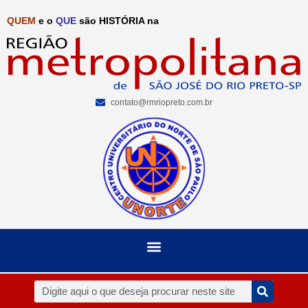
QUEM
e o
QUE
são HISTÓRIA na
contato@rmriopreto.com.br