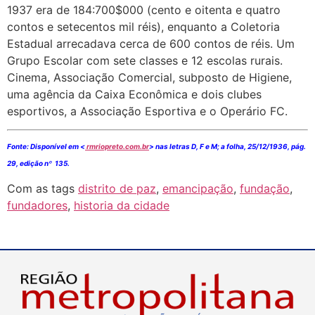
1937 era de 184:700$000 (cento e oitenta e quatro
contos e setecentos mil réis), enquanto a Coletoria
Estadual arrecadava cerca de 600 contos de réis. Um
Grupo Escolar com sete classes e 12 escolas rurais.
Cinema, Associação Comercial, subposto de Higiene,
uma agência da Caixa Econômica e dois clubes
esportivos, a Associação Esportiva e o Operário FC.
Fonte: Disponível em <
rmriopreto.com.br
> nas letras D, F e M; a folha, 25/12/1936, pág.
29, edição nº 135.
Com as tags
distrito de paz
,
emancipação
,
fundação
,
fundadores
,
historia da cidade