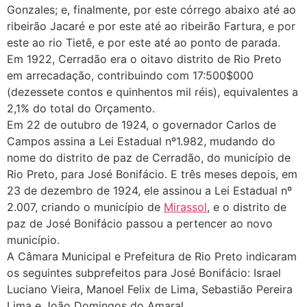
Gonzales; e, finalmente, por este córrego abaixo até ao
ribeirão Jacaré e por este até ao ribeirão Fartura, e por
este ao rio Tietê, e por este até ao ponto de parada.
Em 1922, Cerradão era o oitavo distrito de Rio Preto
em arrecadação, contribuindo com 17:500$000
(dezessete contos e quinhentos mil réis), equivalentes a
2,1% do total do Orçamento.
Em 22 de outubro de 1924, o governador Carlos de
Campos assina a Lei Estadual nº1.982, mudando do
nome do distrito de paz de Cerradão, do município de
Rio Preto, para José Bonifácio. E três meses depois, em
23 de dezembro de 1924, ele assinou a Lei Estadual nº
2.007, criando o município de
Mirassol
, e o distrito de
paz de José Bonifácio passou a pertencer ao novo
município.
A Câmara Municipal e Prefeitura de Rio Preto indicaram
os seguintes subprefeitos para José Bonifácio: Israel
Luciano Vieira, Manoel Felix de Lima, Sebastião Pereira
Lima e João Domingos do Amaral.