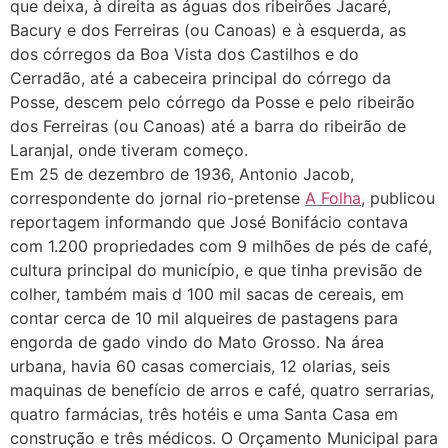
que deixa, à direita as águas dos ribeirões Jacaré,
Bacury e dos Ferreiras (ou Canoas) e à esquerda, as
dos córregos da Boa Vista dos Castilhos e do
Cerradão, até a cabeceira principal do córrego da
Posse, descem pelo córrego da Posse e pelo ribeirão
dos Ferreiras (ou Canoas) até a barra do ribeirão de
Laranjal, onde tiveram começo.
Em 25 de dezembro de 1936, Antonio Jacob,
correspondente do jornal rio-pretense
A Folha
, publicou
reportagem informando que José Bonifácio contava
com 1.200 propriedades com 9 milhões de pés de café,
cultura principal do município, e que tinha previsão de
colher, também mais d 100 mil sacas de cereais, em
contar cerca de 10 mil alqueires de pastagens para
engorda de gado vindo do Mato Grosso. Na área
urbana, havia 60 casas comerciais, 12 olarias, seis
maquinas de benefício de arros e café, quatro serrarias,
quatro farmácias, três hotéis e uma Santa Casa em
construção e três médicos. O Orçamento Municipal para