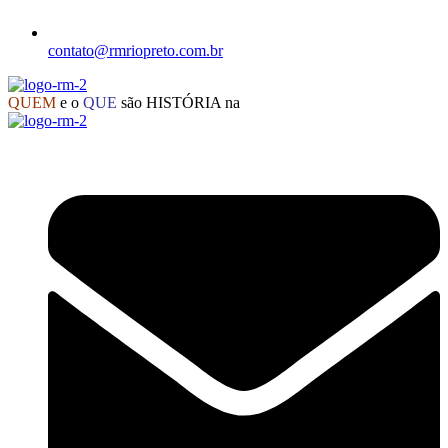
contato@rmriopreto.com.br
QUEM
e o
QUE
são HISTÓRIA na