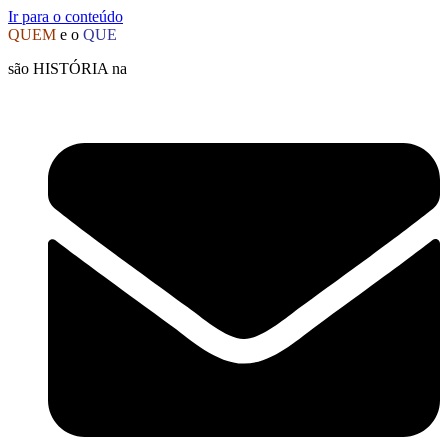
Ir para o conteúdo
QUEM
e o
QUE
são HISTÓRIA na