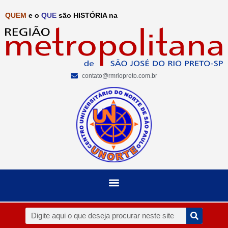
QUEM
e o
QUE
são HISTÓRIA na
contato@rmriopreto.com.br