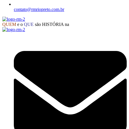
contato@rmriopreto.com.br
QUEM
e o
QUE
são HISTÓRIA na