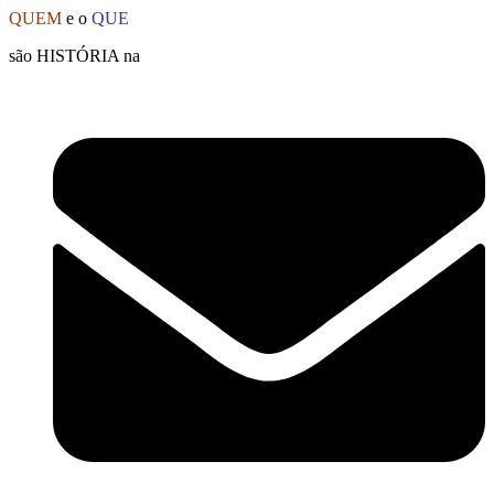
Ir
QUEM
e o
QUE
para
são HISTÓRIA na
o
conteúdo