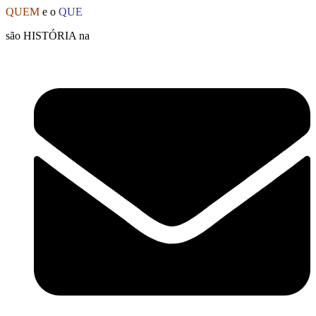
Ir
QUEM
e o
QUE
para
são HISTÓRIA na
o
conteúdo