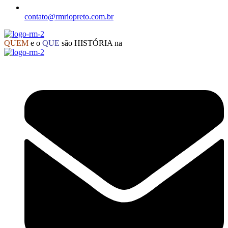
contato@rmriopreto.com.br
QUEM
e o
QUE
são HISTÓRIA na