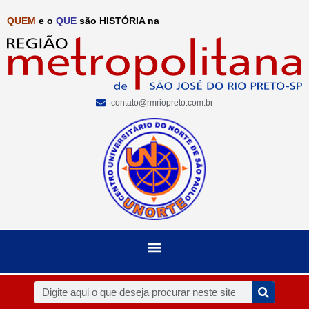
QUEM
e o
QUE
são HISTÓRIA na
contato@rmriopreto.com.br