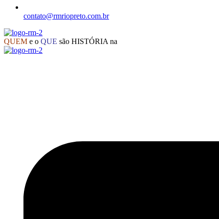
contato@rmriopreto.com.br
QUEM
e o
QUE
são HISTÓRIA na