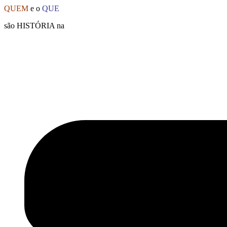
Ir
QUEM
e o
QUE
para
são HISTÓRIA na
o
conteúdo