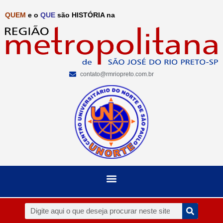
QUEM
e o
QUE
são HISTÓRIA na
contato@rmriopreto.com.br