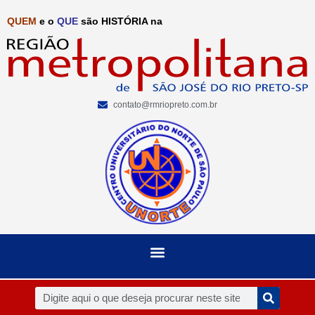
QUEM
e o
QUE
são HISTÓRIA na
contato@rmriopreto.com.br