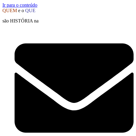
Ir para o conteúdo
QUEM
e o
QUE
são HISTÓRIA na