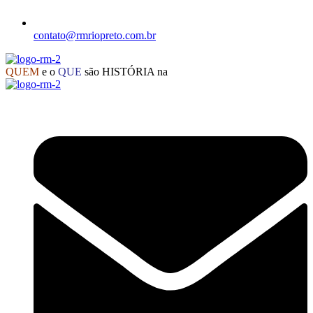
contato@rmriopreto.com.br
QUEM
e o
QUE
são HISTÓRIA na