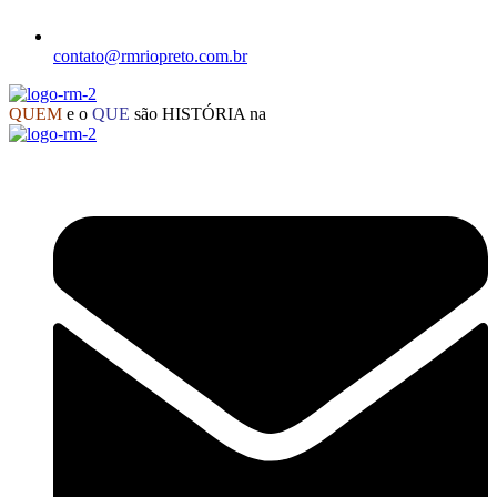
contato@rmriopreto.com.br
QUEM
e o
QUE
são HISTÓRIA na