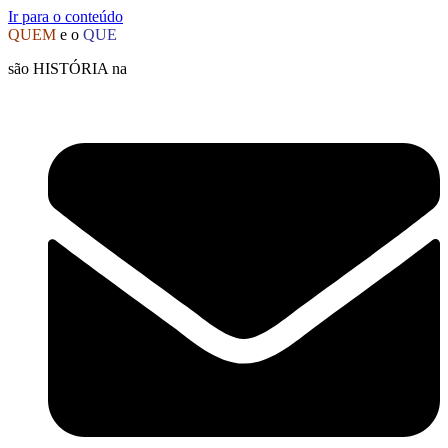
Ir para o conteúdo
QUEM
e o
QUE
são HISTÓRIA na