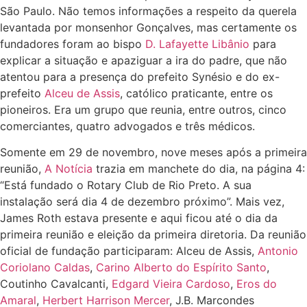
São Paulo. Não temos informações a respeito da querela
levantada por monsenhor Gonçalves, mas certamente os
fundadores foram ao bispo
D. Lafayette Libânio
para
explicar a situação e apaziguar a ira do padre, que não
atentou para a presença do prefeito Synésio e do ex-
prefeito
Alceu de Assis
, católico praticante, entre os
pioneiros. Era um grupo que reunia, entre outros, cinco
comerciantes, quatro advogados e três médicos.
Somente em 29 de novembro, nove meses após a primeira
reunião,
A Notícia
trazia em manchete do dia, na página 4:
“Está fundado o Rotary Club de Rio Preto. A sua
instalação será dia 4 de dezembro próximo”. Mais vez,
James Roth estava presente e aqui ficou até o dia da
primeira reunião e eleição da primeira diretoria. Da reunião
oficial de fundação participaram: Alceu de Assis,
Antonio
Coriolano Caldas
,
Carino Alberto do Espírito Santo
,
Coutinho Cavalcanti,
Edgard Vieira Cardoso
,
Eros do
Amaral
,
Herbert Harrison Mercer
, J.B. Marcondes