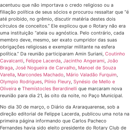
acentuou que não importava o credo religioso ou a
filiação política de seus sócios e procurou ressaltar que “é
até proibido, no grêmio, discutir matéria destes dois
círculos de conceitos.” Ele explicou que o Rotary não era
uma instituição “ateia ou agnóstica. Pelo contrário, cada
membro deve, mesmo, ser exato cumpridor das suas
obrigações religiosas e exemplar militante na esfera
política.” Da reunião participaram Amin Suriani,
Coutinho
Cavalcanti
,
Felippe Lacerda
,
Jacintho Angerami
,
João
Braga
,
José Nogueira de Carvalho
,
Manoel de Souza
Varella
,
Marcondes Machado
,
Mário Valadão Furquim
,
Olympio Rodrigues
,
Plínio Fleury
,
Synésio de Mello e
Oliveira
e
Themístocles Berardinelli
que marcaram nova
reunião para dia 21, às oito da noite, no Paço Municipal.
No dia 30 de março, o Diário da Araraquarense, sob a
direção editorial de Felippe Lacerda, publicou uma nota na
primeira página informando que Carlos Pacheco
Fernandes havia sido eleito presidente do Rotary Club de