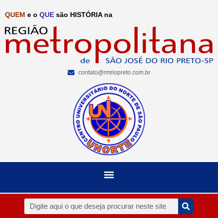
QUEM
e o
QUE
são HISTÓRIA na
contato@rmriopreto.com.br