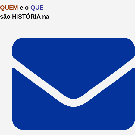
Ir
QUEM
e o
QUE
para
são HISTÓRIA na
o
conteúdo