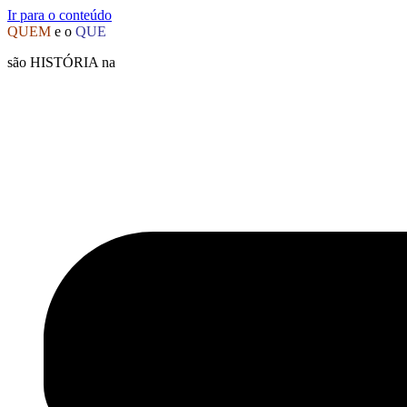
Ir para o conteúdo
QUEM
e o
QUE
são HISTÓRIA na