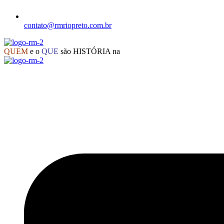
contato@rmriopreto.com.br
QUEM
e o
QUE
são HISTÓRIA na