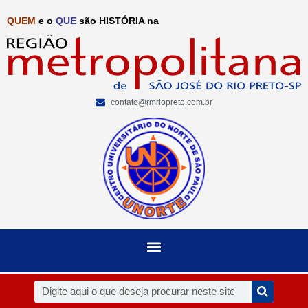
QUEM
e o
QUE
são HISTÓRIA na
contato@rmriopreto.com.br