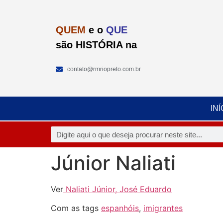
QUEM
e o
QUE
são HISTÓRIA na
contato@rmriopreto.com.br
INÍ
Júnior Naliati
Ver
Naliati Júnior, José Eduardo
Com as tags
espanhóis
,
imigrantes