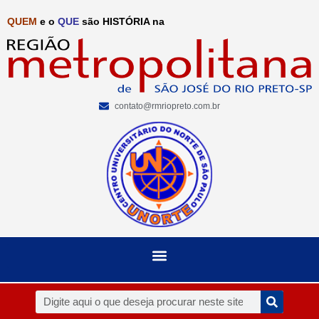
QUEM
e o
QUE
são HISTÓRIA na
contato@rmriopreto.com.br