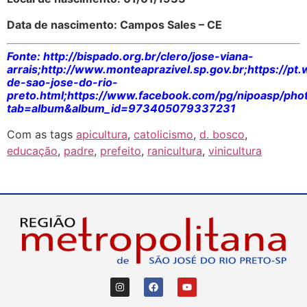
Data de nascimento: Campos Sales – CE
Fonte: http://bispado.org.br/clero/jose-viana-
arrais;http://www.monteaprazivel.sp.gov.br;https://p
de-sao-jose-do-rio-
preto.html;https://www.facebook.com/pg/nipoasp/pho
tab=album&album_id=973405079337231
Com as tags
apicultura
,
catolicismo
,
d. bosco
,
educação
,
padre
,
prefeito
,
ranicultura
,
vinicultura