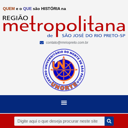
QUEM
e o
QUE
são HISTÓRIA na
contato@rmriopreto.com.br