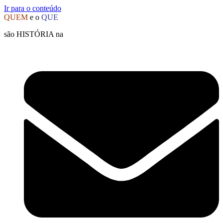
Ir para o conteúdo
QUEM
e o
QUE
são HISTÓRIA na