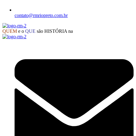
contato@rmriopreto.com.br
QUEM
e o
QUE
são HISTÓRIA na