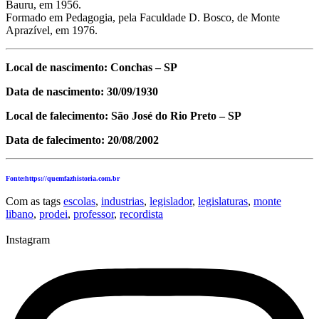
Bauru, em 1956.
Formado em Pedagogia, pela Faculdade D. Bosco, de Monte
Aprazível, em 1976.
Local de nascimento: Conchas – SP
Data de nascimento: 30/09/1930
Local de falecimento: São José do Rio Preto – SP
Data de falecimento: 20/08/2002
Fonte:https://quemfazhistoria.com.br
Com as tags
escolas
,
industrias
,
legislador
,
legislaturas
,
monte
libano
,
prodei
,
professor
,
recordista
Instagram