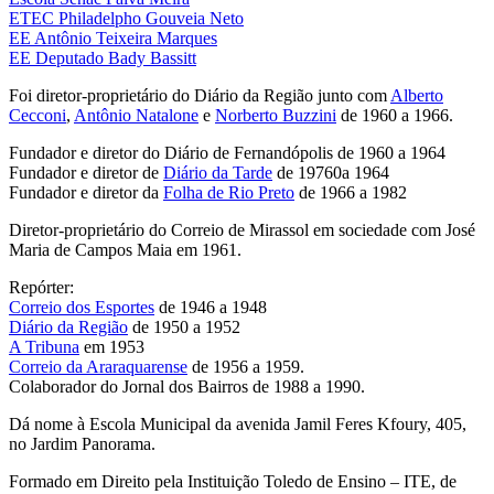
ETEC Philadelpho Gouveia Neto
EE Antônio Teixeira Marques
EE Deputado Bady Bassitt
Foi diretor-proprietário do Diário da Região junto com
Alberto
Cecconi
,
Antônio Natalone
e
Norberto Buzzini
de 1960 a 1966.
Fundador e diretor do Diário de Fernandópolis de 1960 a 1964
Fundador e diretor de
Diário da Tarde
de 19760a 1964
Fundador e diretor da
Folha de Rio Preto
de 1966 a 1982
Diretor-proprietário do Correio de Mirassol em sociedade com José
Maria de Campos Maia em 1961.
Repórter:
Correio dos Esportes
de 1946 a 1948
Diário da Região
de 1950 a 1952
A Tribuna
em 1953
Correio da Araraquarense
de 1956 a 1959.
Colaborador do Jornal dos Bairros de 1988 a 1990.
Dá nome à Escola Municipal da avenida Jamil Feres Kfoury, 405,
no Jardim Panorama.
Formado em Direito pela Instituição Toledo de Ensino – ITE, de