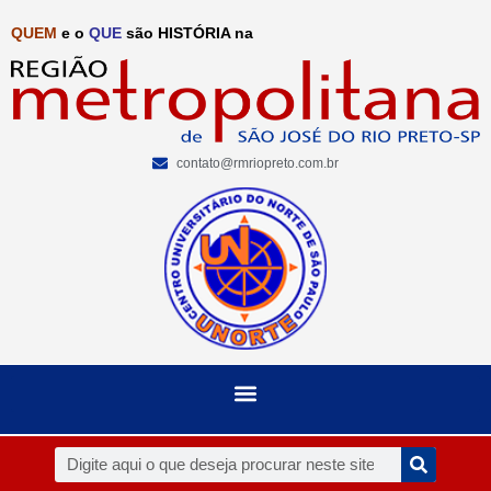
QUEM
e o
QUE
são HISTÓRIA na
contato@rmriopreto.com.br