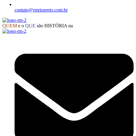
contato@rmriopreto.com.br
QUEM
e o
QUE
são HISTÓRIA na