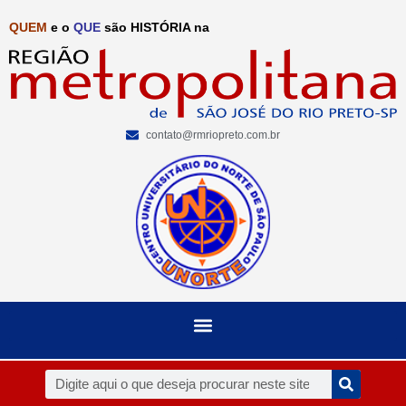
QUEM
e o
QUE
são HISTÓRIA na
contato@rmriopreto.com.br