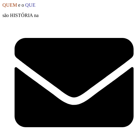
Ir
QUEM
e o
QUE
para
são HISTÓRIA na
o
conteúdo