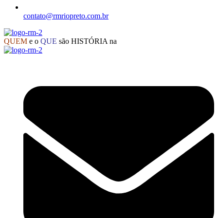
contato@rmriopreto.com.br
QUEM
e o
QUE
são HISTÓRIA na