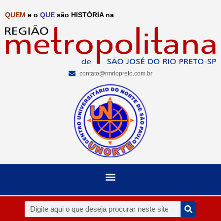
QUEM
e o
QUE
são HISTÓRIA na
contato@rmriopreto.com.br