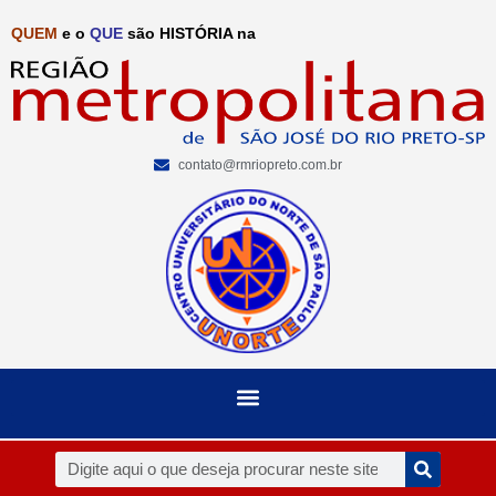
QUEM
e o
QUE
são HISTÓRIA na
contato@rmriopreto.com.br