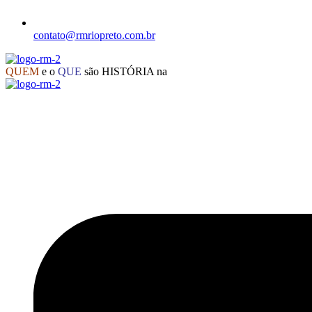
contato@rmriopreto.com.br
QUEM
e o
QUE
são HISTÓRIA na