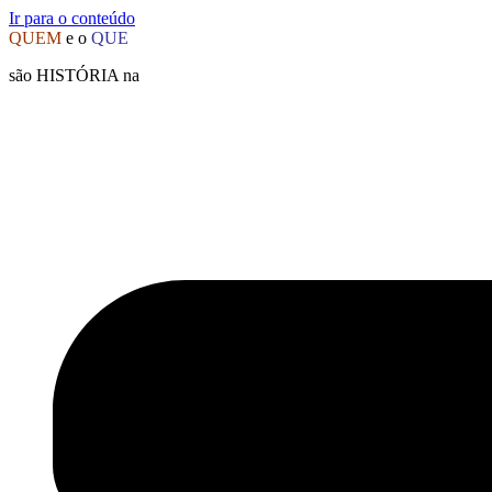
Ir para o conteúdo
QUEM
e o
QUE
são HISTÓRIA na