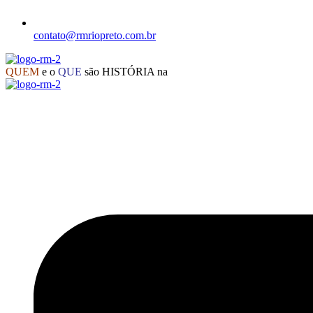
contato@rmriopreto.com.br
QUEM
e o
QUE
são HISTÓRIA na