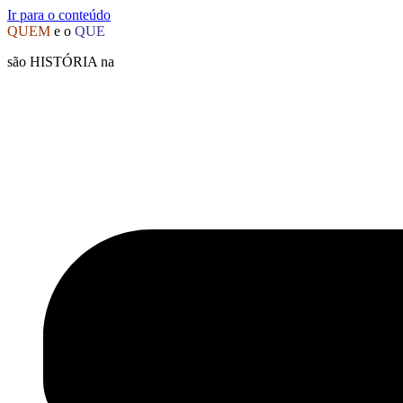
Ir para o conteúdo
QUEM
e o
QUE
são HISTÓRIA na