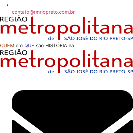
contato@rmriopreto.com.br
QUEM
e o
QUE
são HISTÓRIA na