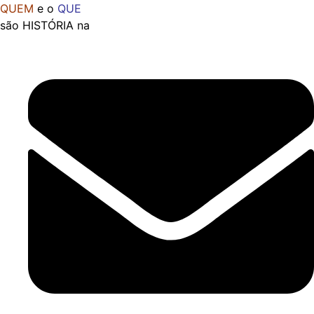
Ir
QUEM
e o
QUE
para
são HISTÓRIA na
o
conteúdo