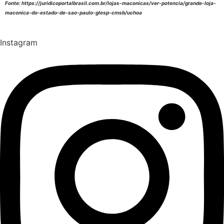
Fonte: https://juridicoportalbrasil.com.br/lojas-maconicas/ver-potencia/grande-loja-
maconica-do-estado-de-sao-paulo-glesp-cmsb/uchoa
Instagram