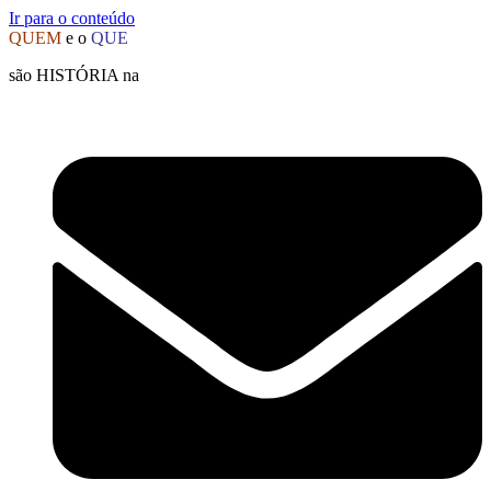
Ir para o conteúdo
QUEM
e o
QUE
são HISTÓRIA na