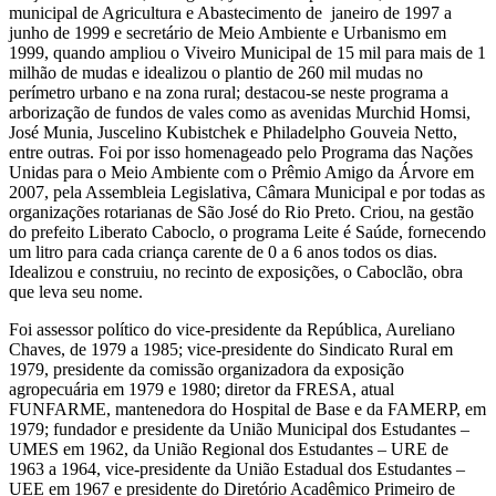
municipal de Agricultura e Abastecimento de janeiro de 1997 a
junho de 1999 e secretário de Meio Ambiente e Urbanismo em
1999, quando ampliou o Viveiro Municipal de 15 mil para mais de 1
milhão de mudas e idealizou o plantio de 260 mil mudas no
perímetro urbano e na zona rural; destacou-se neste programa a
arborização de fundos de vales como as avenidas Murchid Homsi,
José Munia, Juscelino Kubistchek e Philadelpho Gouveia Netto,
entre outras. Foi por isso homenageado pelo Programa das Nações
Unidas para o Meio Ambiente com o Prêmio Amigo da Árvore em
2007, pela Assembleia Legislativa, Câmara Municipal e por todas as
organizações rotarianas de São José do Rio Preto. Criou, na gestão
do prefeito Liberato Caboclo, o programa Leite é Saúde, fornecendo
um litro para cada criança carente de 0 a 6 anos todos os dias.
Idealizou e construiu, no recinto de exposições, o Caboclão, obra
que leva seu nome.
Foi assessor político do vice-presidente da República, Aureliano
Chaves, de 1979 a 1985; vice-presidente do Sindicato Rural em
1979, presidente da comissão organizadora da exposição
agropecuária em 1979 e 1980; diretor da FRESA, atual
FUNFARME, mantenedora do Hospital de Base e da FAMERP, em
1979; fundador e presidente da União Municipal dos Estudantes –
UMES em 1962, da União Regional dos Estudantes – URE de
1963 a 1964, vice-presidente da União Estadual dos Estudantes –
UEE em 1967 e presidente do Diretório Acadêmico Primeiro de