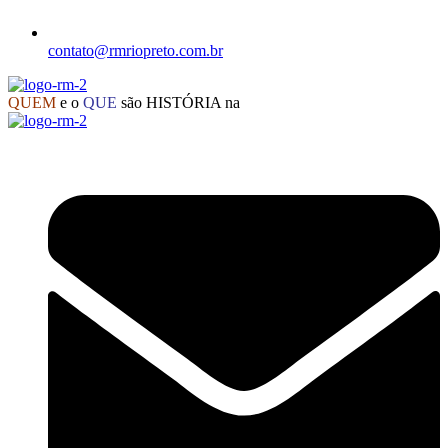
contato@rmriopreto.com.br
QUEM
e o
QUE
são HISTÓRIA na