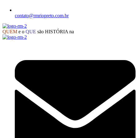
contato@rmriopreto.com.br
QUEM
e o
QUE
são HISTÓRIA na