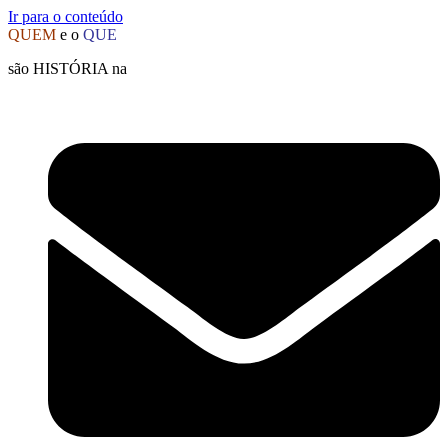
Ir para o conteúdo
QUEM
e o
QUE
são HISTÓRIA na