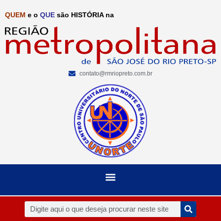
QUEM
e o
QUE
são HISTÓRIA na
contato@rmriopreto.com.br