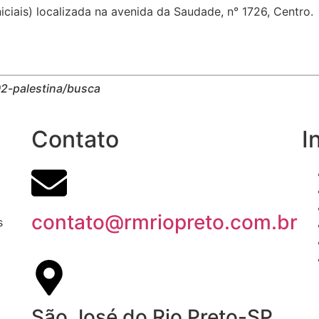
iciais) localizada na avenida da Saudade, n° 1726, Centro.
02-palestina/busca
Contato
I
contato@rmriopreto.com.br
s
São José do Rio Preto-SP