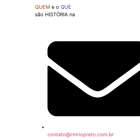
QUEM
e o
QUE
são HISTÓRIA na
contato@rmriopreto.com.br