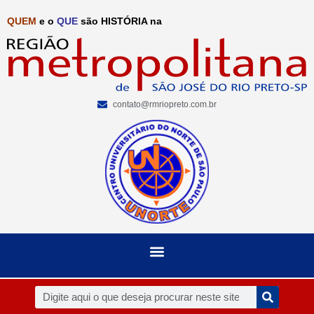
QUEM
e o
QUE
são HISTÓRIA na
contato@rmriopreto.com.br