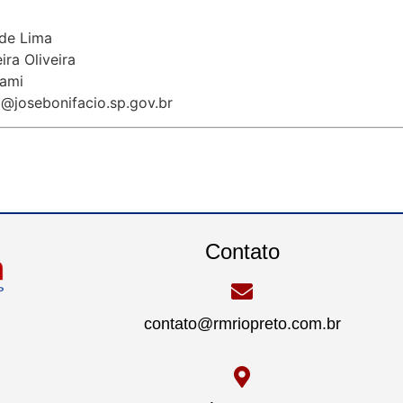
 de Lima
ira Oliveira
rami
a@josebonifacio.sp.gov.br
Contato
contato@rmriopreto.com.br