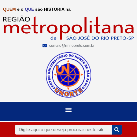
QUEM
e o
QUE
são HISTÓRIA na
contato@rmriopreto.com.br