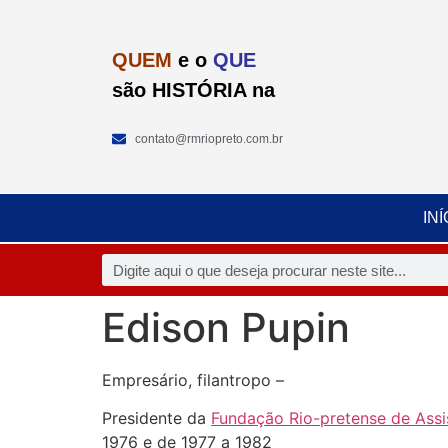
QUEM
e o
QUE
são HISTÓRIA na
contato@rmriopreto.com.br
INÍ
Edison Pupin
Empresário, filantropo –
Presidente da
Fundação Rio-pretense de Assi
1976 e de 1977 a 1982