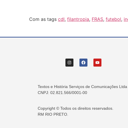
Com as tags
cdl
,
filantropia
,
FRAS
,
futebol
,
in
Textos e História Serviços de Comunicações Ltda
CNPJ: 02.821.566/0001-00
Copyright © Todos os direitos reservados.
RM RIO PRETO.