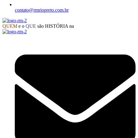
contato@rmriopreto.com.br
QUEM
e o
QUE
são HISTÓRIA na