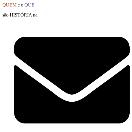
Ir
QUEM
e o
QUE
para
são HISTÓRIA na
o
conteúdo