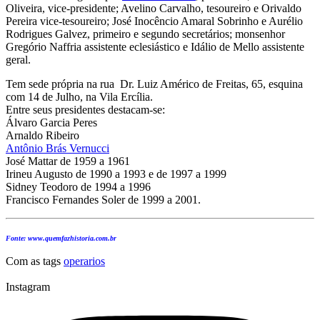
Oliveira, vice-presidente; Avelino Carvalho, tesoureiro e Orivaldo
Pereira vice-tesoureiro; José Inocêncio Amaral Sobrinho e Aurélio
Rodrigues Galvez, primeiro e segundo secretários; monsenhor
Gregório Naffria assistente eclesiástico e Idálio de Mello assistente
geral.
Tem sede própria na rua Dr. Luiz Américo de Freitas, 65, esquina
com 14 de Julho, na Vila Ercília.
Entre seus presidentes destacam-se:
Álvaro Garcia Peres
Arnaldo Ribeiro
Antônio Brás Vernucci
José Mattar de 1959 a 1961
Irineu Augusto de 1990 a 1993 e de 1997 a 1999
Sidney Teodoro de 1994 a 1996
Francisco Fernandes Soler de 1999 a 2001.
Fonte: www.quemfazhistoria.com.br
Com as tags
operarios
Instagram