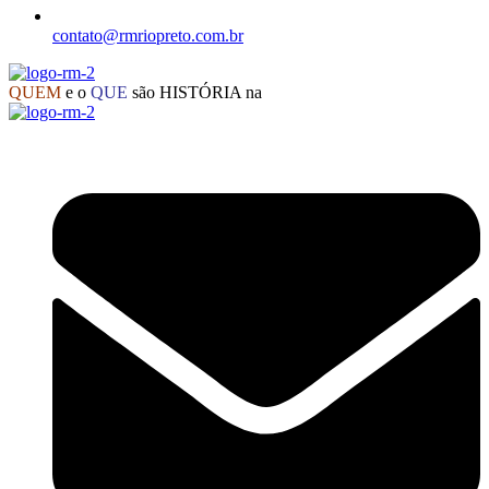
contato@rmriopreto.com.br
QUEM
e o
QUE
são HISTÓRIA na