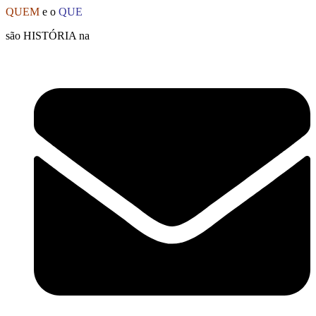
Ir
QUEM
e o
QUE
para
são HISTÓRIA na
o
conteúdo