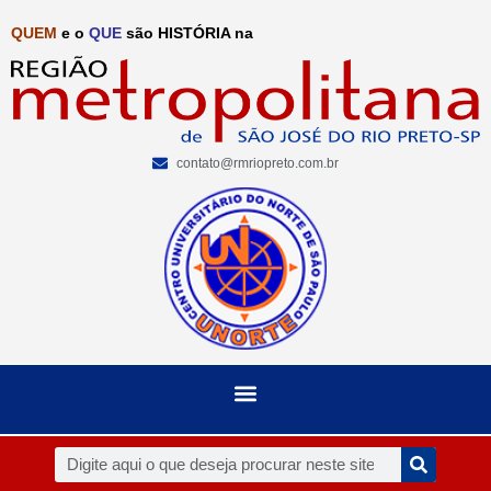
QUEM
e o
QUE
são HISTÓRIA na
contato@rmriopreto.com.br