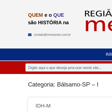
QUEM
e o
QUE
são HISTÓRIA na
contato@rmriopreto.com.br
INÍ
Categoria: Bálsamo-SP – I
IDH-M