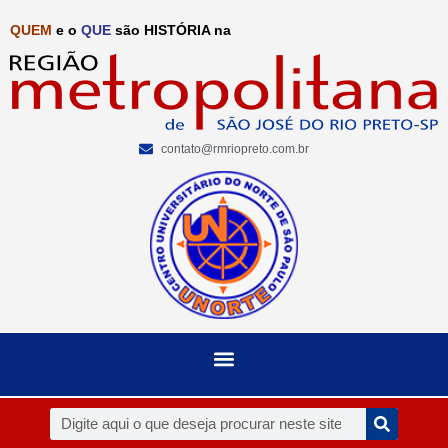
QUEM
e o
QUE
são HISTÓRIA na
contato@rmriopreto.com.br