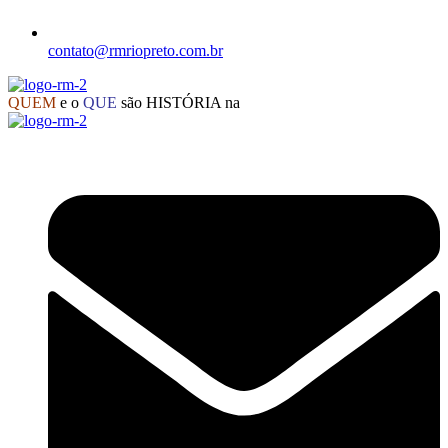
contato@rmriopreto.com.br
QUEM
e o
QUE
são HISTÓRIA na