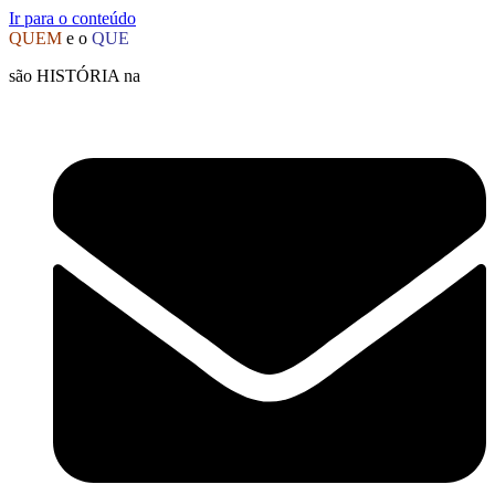
Ir para o conteúdo
QUEM
e o
QUE
são HISTÓRIA na