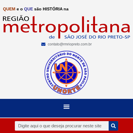
QUEM
e o
QUE
são HISTÓRIA na
contato@rmriopreto.com.br